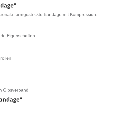
ndage"
sionale formgestrickte Bandage mit Kompression.
nde Eigenschaften:
rollen
ch Gipsverband
bandage"