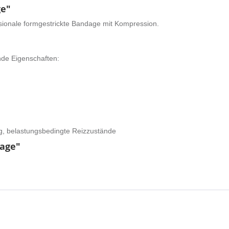
ge"
sionale formgestrickte Bandage mit Kompression.
nde Eigenschaften:
g, belastungsbedingte Reizzustände
dage"